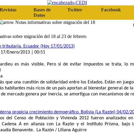
Revistas
Bases de
Twitter
Facebook
Datos
Notas informativas sobre migración del 18
ativas sobre migración del 18 al 23 de febrero
n tributaria. Ecuador (Hoy 17/01/2013)
l 17/Enero/2013 | 00:51
ardieu es más visible. Pero si de evitar impuestos se trata, lo 
d
ia
s que una cuestión de solidaridad entre los Estados. Están en jueg
s habitantes más ricos de un país aportan al bienestar general de l
 de mercado genera por inercia, se amortigua con mecanismos de red
nterna propicia crecimiento demográfico. Bolivia (La Razón) 04/02/2
dos del Censo de Población y Vivienda 2012 fueron analizados 
 Cadena A en alianza con La Razón y el Instituto Prisma, bajo l
laudia Benavente.
La Razón / Liliana Aguirre