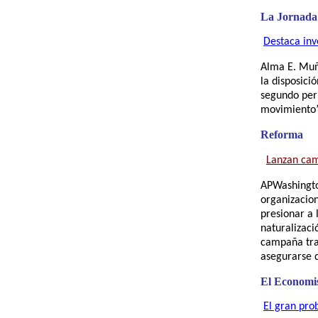
La Jornada
Destaca inv
Alma E. Mu
la disposici
segundo per
movimiento” 
Reforma
Lanzan cam
AP
Washingto
organizacion
presionar a 
naturalizaci
campaña tra
asegurarse d
El Economi
El gran pro