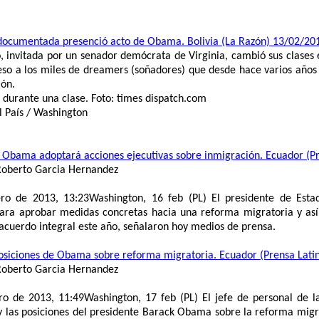
ndocumentada presenció acto de Obama. Bolivia (La Razón) 13/02/20
 invitada por un senador demócrata de Virginia, cambió sus clases 
eso a los miles de dreamers (soñadores) que desde hace varios años
ión.
durante una clase. Foto: times dispatch.com
l País / Washington
 Obama adoptará acciones ejecutivas sobre inmigración. Ecuador (P
 Roberto Garcia Hernandez
ro de 2013, 13:23Washington, 16 feb (PL) El presidente de Est
para aprobar medidas concretas hacia una reforma migratoria y así 
acuerdo integral este año, señalaron hoy medios de prensa.
osiciones de Obama sobre reforma migratoria. Ecuador (Prensa Lati
 Roberto Garcia Hernandez
ro de 2013, 11:49Washington, 17 feb (PL) El jefe de personal de 
 las posiciones del presidente Barack Obama sobre la reforma migrat