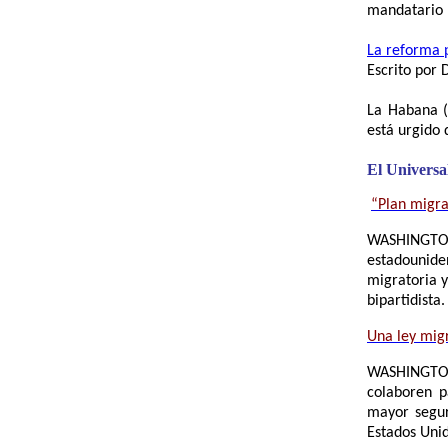
mandatario 
La reforma p
Escrito por 
La Habana (
está urgido 
El Universa
“Plan migra
WASHINGTON 
estadounide
migratoria 
bipartidista
Una ley mig
WASHINGTON
colaboren p
mayor segur
Estados Unid