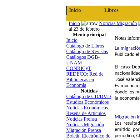
Inicio
Libros
Inicio
Noticias Migración
al 23 de febrero
Menú principal
Notas inform
Inicio
Catálogo de Libros
La migració
Catálogo de Revistas
Publicado e
Catálogos DGB-
UNAM
El caso Dep
CONRICyT
nacionalida
REDECO: Red de
Bibliotecas en
José Valenc
Economía
Es mucho má
Noticias
donde los má
Catálogo de CD/DVD
la economía
Estudios Económicos
Noticias Económicas
Reseña de Artículos
Migración i
Noticias Prensa
Los resulta
Noticias Migración
emitido por
Migración Prensa
Boletín Electrónico de
periódico, C