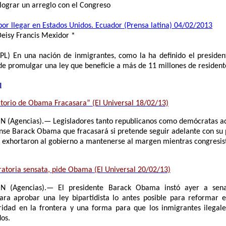
lograr un arreglo con el Congreso
or llegar en Estados Unidos. Ecuador (Prensa latina) 04/02/2013
Deisy Francis Mexidor *
PL) En una nación de inmigrantes, como la ha definido el preside
de promulgar una ley que beneficie a más de 11 millones de residen
l
torio de Obama Fracasara” (El Universal 18/02/13)
(Agencias).— Legisladores tanto republicanos como demócratas adv
nse Barack Obama que fracasará si pretende seguir adelante con su p
y exhortaron al gobierno a mantenerse al margen mientras congresist
.
ratoria sensata, pide Obama (El Universal 20/02/13)
 (Agencias).— El presidente Barack Obama instó ayer a sena
ara aprobar una ley bipartidista lo antes posible para reformar e
idad en la frontera y una forma para que los inmigrantes ilegale
os.