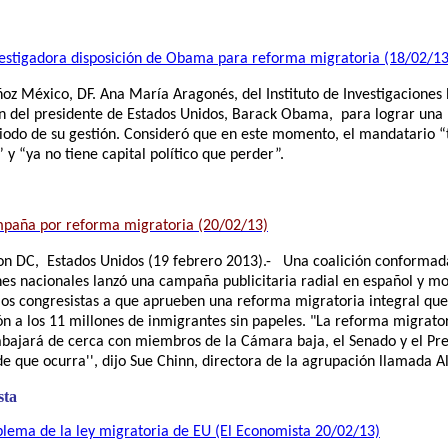
estigadora disposición de Obama para reforma migratoria (18/02/13
ñoz
México, DF. Ana María Aragonés, del Instituto de Investigacione
ón del presidente de Estados Unidos, Barack Obama, para lograr una
iodo de su gestión. Consideró que en este momento, el mandatario 
y “ya no tiene capital político que perder”.
paña por reforma migratoria (20/02/13)
n DC, Estados Unidos (19 febrero 2013).- Una coalición conformad
es nacionales lanzó una campaña publicitaria radial en español y mo
los congresistas a que aprueben una reforma migratoria integral que 
ón a los 11 millones de inmigrantes sin papeles. "La reforma migrator
bajará de cerca con miembros de la Cámara baja, el Senado y el Pr
e que ocurra'', dijo Sue Chinn, directora de la agrupación llamada A
sta
blema de la ley migratoria de EU (El Economista 20/02/13)