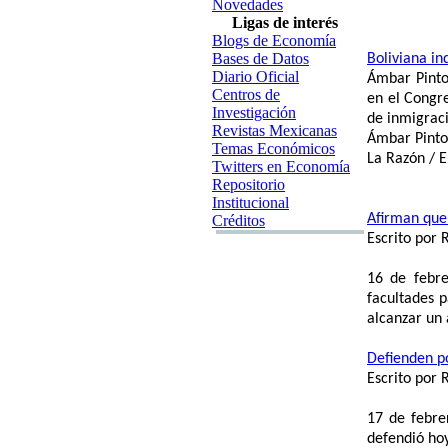
Novedades
Ligas de interés
Blogs de Economía
Bases de Datos
Boliviana i
Diario Oficial
Ámbar Pinto,
Centros de
en el Congr
Investigación
de inmigrac
Revistas Mexicanas
Ámbar Pinto 
Temas Económicos
La Razón / E
Twitters en Economía
Repositorio
Institucional
Afirman que
Créditos
Escrito por
16 de febre
facultades 
alcanzar un 
Defienden p
Escrito por
17 de febre
defendió hoy