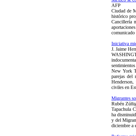
AFP
Ciudad de Mé
histórico pr
Cancillería 
aportaciones
comunicado d
Iniciativa mi
J. Jaime Her
WASHINGTON
indocumenta
sentimientos
New York Ti
parejas del
Henderson, 
civiles en E
Migrantes so
Rubén Zúñi
Tapachula Ch
ha disminuid
y del Migran
diciembre a 