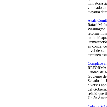
migratoria q
vitoreado en 
mayoría demó
Avala Comité
Rafael Mathu
Washington
reforma migr
en la búsqu
"remarcación
en contra, c
nivel de cal
terminen est
Complace a M
REFORMA /
Ciudad de 
Gobierno de 
Senado de E
diversas apo
del Gobierno
señaló que t
Unión Ameri
Celebra Méxi