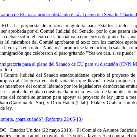
atoria de EU pasa primer obstáculo e irá al pleno del Senado (Diario 
 EU.- La propuesta de reforma migratoria para Estados Unidos sup
al ser aprobada por el Comité Judicial del Senado, por lo que pasará a
r su debate sobre el texto de la iniciativa a comienzos de junio. Tras a
los 18 miembros del Comité aprobaron el texto con los cambios aprob
 a favor y 5 en contra. Nada más producirse la votación, la sala del com
roinmigración que celebraron el paso gritando "Yes we can, sí se puede"
nmigratoria pasa al pleno del Senado de EU para su discusión (CNN 
verleib
Comité Judicial del Senado estadounidense aprobó el proyecto de 
 propuso al Congreso en abril, votación que llevará a esta propuesta
os miembros del comité liderado por los legisladores demócratas emitie
e ser aprobado, el plan constituye la primera revisión de la política de
tas del comité se unieron para apoyar el proyecto de ley junto a tres 
am (Carolina del Sur), y Orrin Hatch (Utah). Flake y Graham son dos
de ley.
atoria, ¿para cuándo? (Reforma 22/05/13)
 DC,
Estados Unidos (22 mayo 2013).- El Comité de Asuntos Judiciale
martes, con una amplia mayoría de 13 votos a favor y 5 en contra, el pr