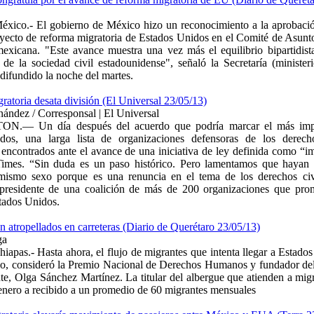
xico.- El gobierno de México hizo un reconocimiento a la aprobació
oyecto de reforma migratoria de Estados Unidos en el Comité de Asunto
mexicana. "Este avance muestra una vez más el equilibrio bipartidista
 de la sociedad civil estadounidense", señaló la Secretaría (ministe
ifundido la noche del martes.
gratoria desata división (El Universal 23/05/13)
nández / Corresponsal | El Universal
.— Un día después del acuerdo que podría marcar el más impor
dos, una larga lista de organizaciones defensoras de los derech
 encontrados ante el avance de una iniciativa de ley definida como “i
mes. “Sin duda es un paso histórico. Pero lamentamos que hayan q
 mismo sexo porque es una renuncia en el tema de los derechos ci
presidente de una coalición de más de 200 organizaciones que pro
stados Unidos.
n atropellados en carreteras (Diario de Querétaro 23/05/13)
ga
iapas.- Hasta ahora, el flujo de migrantes que intenta llegar a Estado
o, consideró la Premio Nacional de Derechos Humanos y fundador del
te, Olga Sánchez Martínez. La titular del albergue que atienden a migr
enero a recibido a un promedio de 60 migrantes mensuales