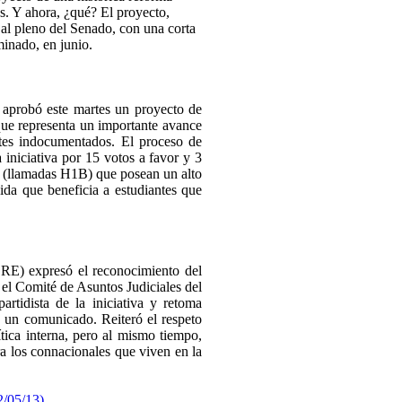
s. Y ahora, ¿qué? El proyecto,
a al pleno del Senado, con una corta
inado, en junio.
 aprobó este martes un proyecto de
 que representa un importante avance
tes indocumentados. El proceso de
 iniciativa por 15 votos a favor y 3
os (llamadas H1B) que posean un alto
ida que beneficia a estudiantes que
SRE) expresó el reconocimiento del
 el Comité de Asuntos Judiciales del
rtidista de la iniciativa y retoma
en un comunicado. Reiteró el respeto
ítica interna, pero al mismo tiempo,
ra los connacionales que viven en la
2/05/13)