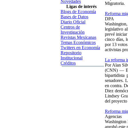
Novedades
Migratoria.
Ligas de interés
Blogs de Economía
Reforma migr
Bases de Datos
DPA
Diario Oficial
Washington,
Centros de
legislativo 
Investigación
prevé inicia
Revistas Mexicanas
cinco días, 
Temas Económicos
por 13 votos
Twitters en Economía
activistas p
Repositorio
Institucional
La reforma i
Créditos
Por Alan Sil
(CNN) — El 
bipartidista
senadores. L
en contra. D
Diez demócra
Lindsey Grah
del proyecto 
Reforma migr
Agencias
Washington
aprobó este 