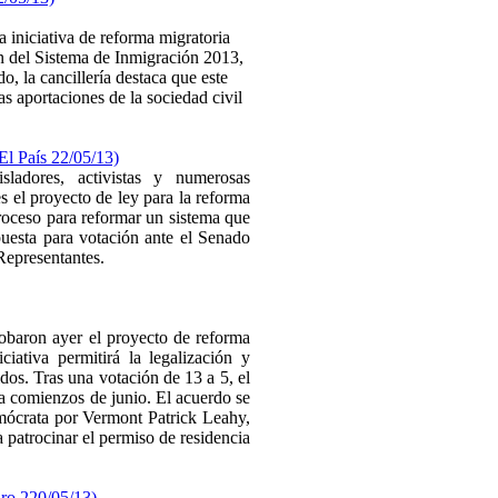
 iniciativa de reforma migratoria
 del Sistema de Inmigración 2013,
 la cancillería destaca que este
as aportaciones de la sociedad civil
El País 22/05/13)
sladores, activistas y numerosas
 el proyecto de ley para la reforma
roceso para reformar un sistema que
puesta para votación ante el Senado
Representantes.
aron ayer el proyecto de reforma
iativa permitirá la legalización y
os. Tras una votación de 13 a 5, el
 a comienzos de junio. El acuerdo se
demócrata por Vermont Patrick Leahy,
a patrocinar el permiso de residencia
aro 220/05/13)