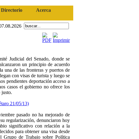
Directorio
Acerca
07.08.2026
té Judicial del Senado, donde se
alcanzaron un principio de acuerdo
a una de las fronteras y puertos de
legan con visas de turista y luego se
sos pendientes deportación acceso a
hos casos el gobierno no ofrece los
 justo.
étaro 21/05/13)
oviembre pasado no ha mejorado de
 su regularización, denunciaron hoy
o significativo con relación a la
lecidos para obtener una visa desde
el Grupo de Trabajo sobre Política