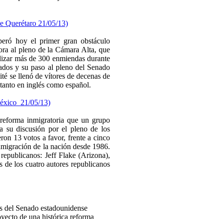
de Querétaro 21/05/13)
eró hoy el primer gran obstáculo
hora al pleno de la Cámara Alta, que
nalizar más de 300 enmiendas durante
ados y su paso al pleno del Senado
ité se llenó de vítores de decenas de
 tanto en inglés como español.
México
21/05/13)
reforma inmigratoria que un grupo
 a su discusión por el pleno de los
ron 13 votos a favor, frente a cinco
 inmigración de la nación desde 1986.
republicanos: Jeff Flake (Arizona),
 de los cuatro autores republicanos
s del Senado estadounidense
oyecto de una histórica reforma