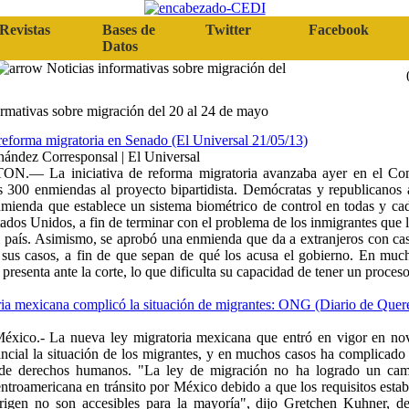
Revistas
Bases de
Twitter
Facebook
Datos
Noticias informativas sobre migración del
ormativas sobre migración del 20 al 24 de mayo
eforma migratoria en Senado (El Universal 21/05/13)
nández Corresponsal | El Universal
— La iniciativa de reforma migratoria avanzaba ayer en el Comi
 300 enmiendas al proyecto bipartidista. Demócratas y republicanos 
mienda que establece un sistema biométrico de control en todas y cad
tados Unidos, a fin de terminar con el problema de los inmigrantes que l
 país. Asimismo, se aprobó una enmienda que da a extranjeros con ca
 sus casos, a fin de que sepan de qué los acusa el gobierno. En muc
presenta ante la corte, lo que dificulta su capacidad de tener un proceso
ia mexicana complicó la situación de migrantes: ONG (Diario de Quer
éxico.- La nueva ley migratoria mexicana que entró en vigor en n
ncial la situación de los migrantes, y en muchos casos ha complicado
de derechos humanos. "La ley de migración no ha logrado un cambi
ntroamericana en tránsito por México debido a que los requisitos estab
origen no son accesibles para la mayoría", dijo Gretchen Kuhner, d