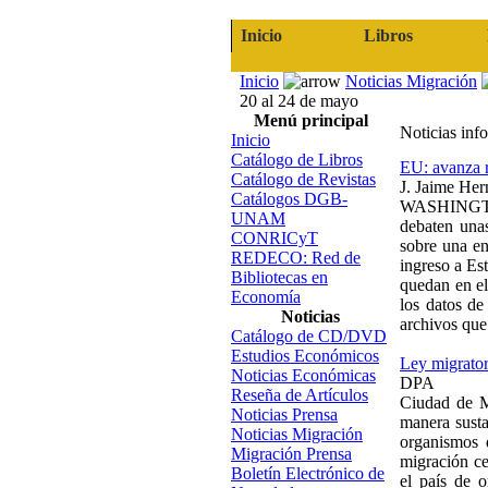
Inicio
Libros
Inicio
Noticias Migración
20 al 24 de mayo
Menú principal
Noticias inf
Inicio
Catálogo de Libros
EU: avanza r
Catálogo de Revistas
J. Jaime Her
Catálogos DGB-
WASHINGTON.
UNAM
debaten unas
CONRICyT
sobre una en
REDECO: Red de
ingreso a Es
Bibliotecas en
quedan en el
Economía
los datos de
Noticias
archivos que 
Catálogo de CD/DVD
Estudios Económicos
Ley migrator
Noticias Económicas
DPA
Reseña de Artículos
Ciudad de M
Noticias Prensa
manera susta
Noticias Migración
organismos 
Migración Prensa
migración ce
Boletín Electrónico de
el país de 