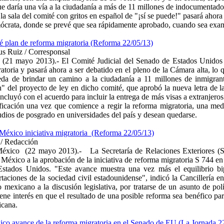
ue daría una vía a la ciudadanía a más de 11 millones de indocumentado
la sala del comité con gritos en español de "¡sí se puede!" pasará ahor
crata, donde se prevé que sea rápidamente aprobado, cuando sea exam
 plan de reforma migratoria (Reforma 22/05/13)
s Ruiz / Corresponsal
(21 mayo 2013).- El Comité Judicial del Senado de Estados Unidos
atoria y pasará ahora a ser debatido en el pleno de la Cámara alta, lo
eda de brindar un camino a la ciudadanía a 11 millones de inmigran
" del proyecto de ley en dicho comité, que aprobó la nueva letra de la
oncluyó con el acuerdo para incluir la entrega de más visas a extranjer
ificación una vez que comience a regir la reforma migratoria, una med
udios de posgrado en universidades del país y desean quedarse.
éxico iniciativa migratoria
(Reforma 22/05/13)
 Redacción
México
(22 mayo 2013).-
La Secretaría de Relaciones Exteriores (
México a la aprobación de la iniciativa de reforma migratoria S 744 en
stados Unidos. "Este avance muestra una vez más el equilibrio bipa
rtaciones de la sociedad civil estadounidense", indicó la Cancillería 
 mexicano a la discusión legislativa, por tratarse de un asunto de pol
iene interés en que el resultado de una posible reforma sea benéfico pa
cana.
co avance de la reforma migratoria en el Senado de EU (La Jornada 2