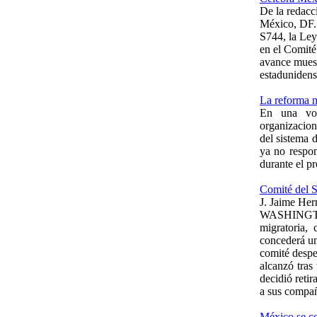
De la redacc
México, DF. 
S744, la Ley
en el Comité
avance muestr
estaduniden
La reforma m
En una vota
organizacion
del sistema 
ya no respon
durante el p
Comité del S
J. Jaime Her
WASHINGTON.
migratoria, 
concederá un
comité despe
alcanzó tras
decidió reti
a sus compañ
México se co