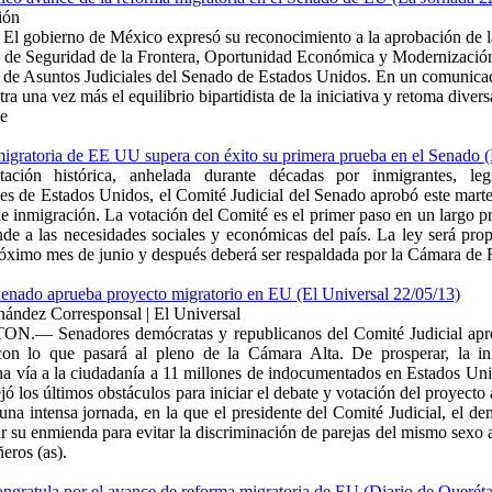
ión
El gobierno de México expresó su reconocimiento a la aprobación de la
 de Seguridad de la Frontera, Oportunidad Económica y Modernización
 de Asuntos Judiciales del Senado de Estados Unidos. En un comunicado,
a una vez más el equilibrio bipartidista de la iniciativa y retoma divers
se
igratoria de EE UU supera con éxito su primera prueba en el Senado (
ción histórica, anhelada durante décadas por inmigrantes, legi
es de Estados Unidos, el Comité Judicial del Senado aprobó este martes
de inmigración. La votación del Comité es el primer paso en un largo p
de a las necesidades sociales y económicas del país. La ley será pro
róximo mes de junio y después deberá ser respaldada por la Cámara de 
enado aprueba proyecto migratorio en EU (El Universal 22/05/13)
nández Corresponsal | El Universal
— Senadores demócratas y republicanos del Comité Judicial aprob
con lo que pasará al pleno de la Cámara Alta. De prosperar, la inic
a vía a la ciudadanía a 11 millones de indocumentados en Estados Unid
jó los últimos obstáculos para iniciar el debate y votación del proyecto
 una intensa jornada, en la que el presidente del Comité Judicial, el 
rar su enmienda para evitar la discriminación de parejas del mismo sexo 
eros (as).
ngratula por el avance de reforma migratoria de EU (Diario de Querét