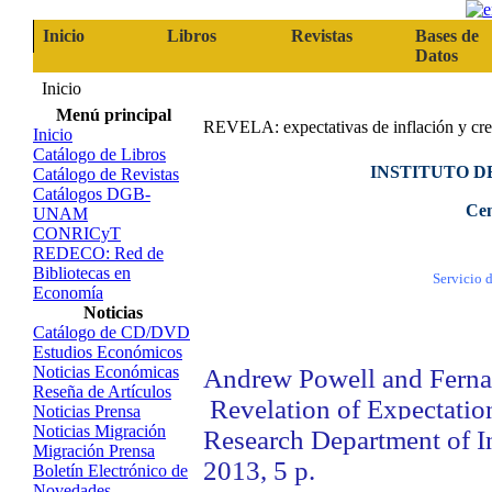
Inicio
Libros
Revistas
Bases de
Datos
Inicio
Menú principal
REVELA: expectativas de inflación y cr
Inicio
Catálogo de Libros
INSTITUTO D
Catálogo de Revistas
Catálogos DGB-
Cen
UNAM
CONRICyT
REDECO: Red de
Bibliotecas en
Servicio 
Economía
Noticias
Catálogo de CD/DVD
Estudios Económicos
Noticias Económicas
Andrew Powell and Fern
Reseña de Artículos
Revelation of Expectatio
Noticias Prensa
Noticias Migración
Research Department of I
Migración Prensa
2013, 5 p
.
Boletín Electrónico de
Novedades