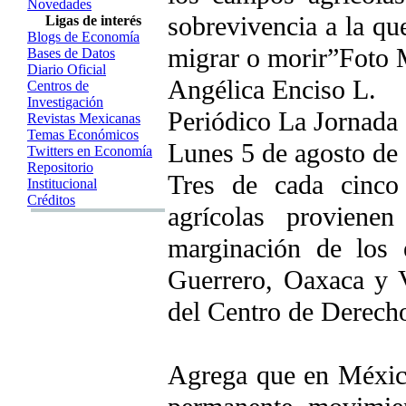
Novedades
sobrevivencia a la qu
Ligas de interés
Blogs de Economía
migrar o morir”Foto 
Bases de Datos
Diario Oficial
Angélica Enciso L.
Centros de
Investigación
Periódico La Jornada
Revistas Mexicanas
Temas Económicos
Lunes 5 de agosto de 
Twitters en Economía
Repositorio
Tres de cada cinco
Institucional
Créditos
agrícolas proviene
marginación de los 
Guerrero, Oaxaca y V
del Centro de Derech
Agrega que en México