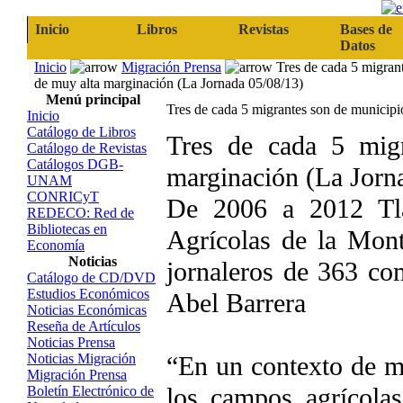
Inicio
Libros
Revistas
Bases de
Datos
Inicio
Migración Prensa
Tres de cada 5 migran
de muy alta marginación (La Jornada 05/08/13)
Menú principal
Tres de cada 5 migrantes son de municipi
Inicio
Catálogo de Libros
Tres de cada 5 mig
Catálogo de Revistas
Catálogos DGB-
marginación (La Jorn
UNAM
CONRICyT
De 2006 a 2012 Tla
REDECO: Red de
Bibliotecas en
Agrícolas de la Mon
Economía
Noticias
jornaleros de 363 co
Catálogo de CD/DVD
Estudios Económicos
Abel Barrera
Noticias Económicas
Reseña de Artículos
Noticias Prensa
Noticias Migración
“En un contexto de m
Migración Prensa
los campos agrícolas
Boletín Electrónico de