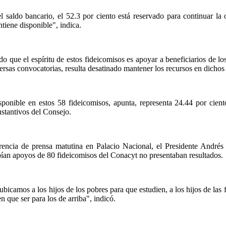
el saldo bancario, el 52.3 por ciento está reservado para continuar la
tiene disponible", indica.
o que el espíritu de estos fideicomisos es apoyar a beneficiarios de l
versas convocatorias, resulta desatinado mantener los recursos en dichos
ponible en estos 58 fideicomisos, apunta, representa 24.44 por cien
stantivos del Consejo.
rencia de prensa matutina en Palacio Nacional, el Presidente Andr
bían apoyos de 80 fideicomisos del Conacyt no presentaban resultados.
bicamos a los hijos de los pobres para que estudien, a los hijos de las 
n que ser para los de arriba", indicó.