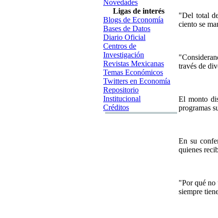
Novedades
Ligas de interés
"Del total d
Blogs de Economía
ciento se man
Bases de Datos
Diario Oficial
Centros de
Investigación
"Considerand
Revistas Mexicanas
través de di
Temas Económicos
Twitters en Economía
Repositorio
Institucional
El monto dis
Créditos
programas su
En su confe
quienes reci
"Por qué no u
siempre tiene