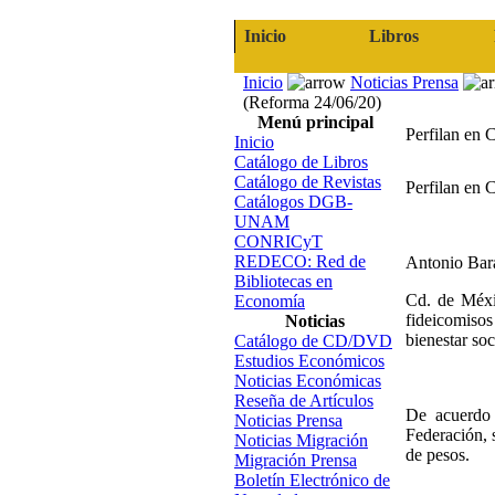
Inicio
Libros
Inicio
Noticias Prensa
(Reforma 24/06/20)
Menú principal
Perfilan en 
Inicio
Catálogo de Libros
Catálogo de Revistas
Perfilan en 
Catálogos DGB-
UNAM
CONRICyT
REDECO: Red de
Antonio Bar
Bibliotecas en
Cd. de Méxi
Economía
fideicomisos
Noticias
bienestar soc
Catálogo de CD/DVD
Estudios Económicos
Noticias Económicas
Reseña de Artículos
De acuerdo 
Noticias Prensa
Federación, 
Noticias Migración
de pesos.
Migración Prensa
Boletín Electrónico de