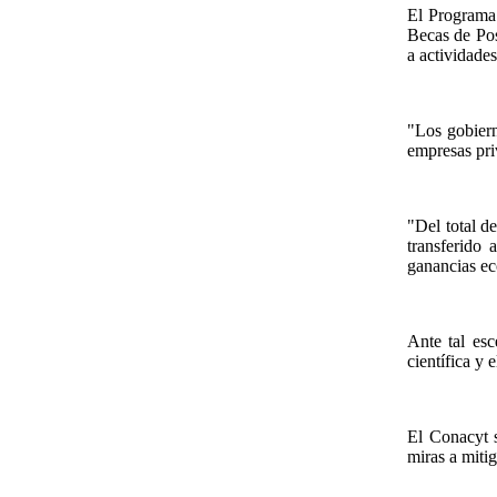
El Programa 
Becas de Pos
a actividades
"Los gobiern
empresas pri
"Del total d
transferido 
ganancias ec
Ante tal esc
científica y 
El Conacyt s
miras a miti