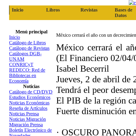
Inicio
Libros
Revistas
Bases de
Datos
Menú principal
México cerrará el año con un decrecimien
Inicio
Catálogo de Libros
México cerrará el a
Catálogo de Revistas
Catálogos DGB-
(El Financiero 02/04/
UNAM
CONRICyT
Isabel Becerril
REDECO: Red de
Bibliotecas en
Jueves, 2 de abril de
Economía
Noticias
Tendrá el peor desem
Catálogo de CD/DVD
Estudios Económicos
El PIB de la región ca
Noticias Económicas
Reseña de Artículos
Fuerte disminución en
Noticias Prensa
Noticias Migración
Migración Prensa
· OSCURO PANORA
Boletín Electrónico de
Novedades