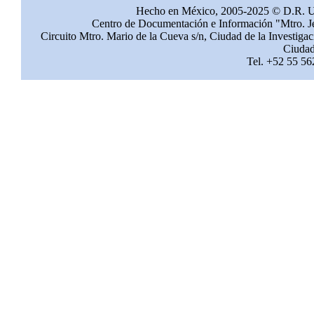
Hecho en México, 2005-2025 © D.R. 
Centro de Documentación e Información "Mtro. Jes
Circuito Mtro. Mario de la Cueva s/n, Ciudad de la Investig
Ciudad
Tel. +52 55 56