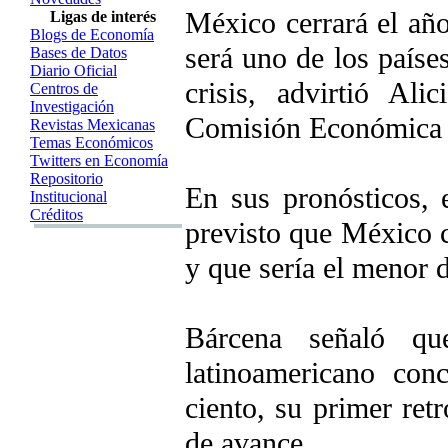
México cerrará el añ
Ligas de interés
Blogs de Economía
será uno de los paíse
Bases de Datos
Diario Oficial
crisis, advirtió Ali
Centros de
Investigación
Comisión Económica p
Revistas Mexicanas
Temas Económicos
Twitters en Economía
Repositorio
En sus pronósticos,
Institucional
Créditos
previsto que México c
y que sería el menor 
Bárcena señaló qu
latinoamericano con
ciento, su primer ret
de avance.